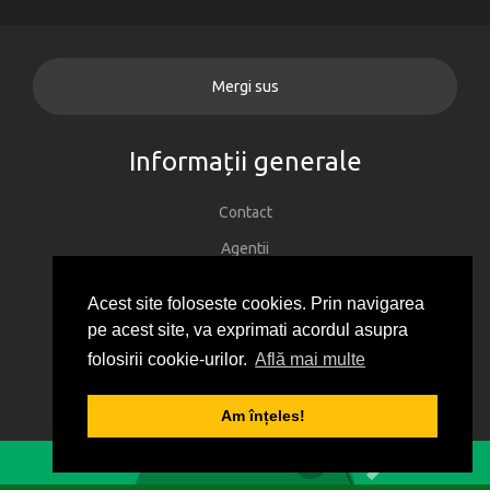
Mergi sus
Informații generale
Contact
Agentii
Promoții
Acest site foloseste cookies. Prin navigarea
pe acest site, va exprimati acordul asupra
folosirii cookie-urilor.
Află mai multe
Excelbet
Am înțeles!
1
2
3
4
5
Pariuri sportive
0
BILET VIRTUAL
Loterii