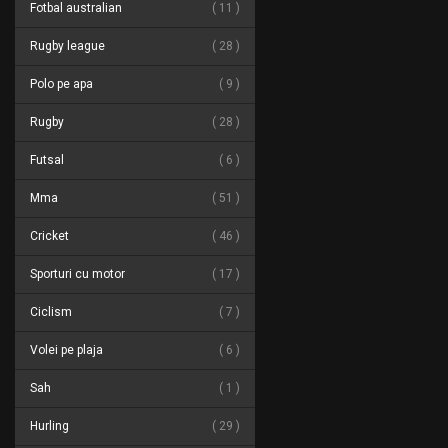
Fotbal australian
11
Rugby league
28
Polo pe apa
9
Rugby
28
Futsal
6
Mma
51
Cricket
46
Sporturi cu motor
17
Ciclism
7
Volei pe plaja
6
Sah
1
Hurling
29