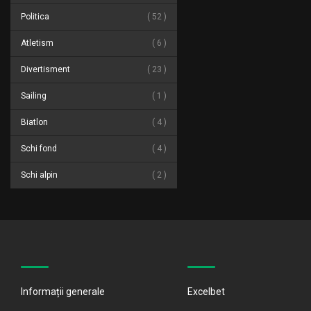
Politica
52
Atletism
6
Divertisment
23
Sailing
1
Biatlon
4
Schi fond
4
Schi alpin
2
Informații generale
Excelbet