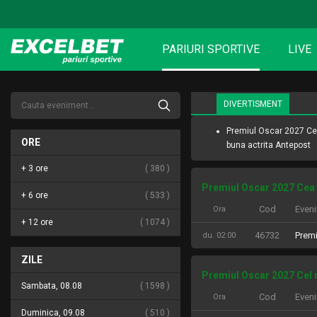
PARIURI SPORTIVE
LIVE
DIVERTISMENT
Premiul Oscar 2027 C
ORE
buna actrita Antepost
+ 3 ore
380
Premiul Oscar 2027 Cea 
+ 6 ore
533
Cod
Even
Ora
+ 12 ore
1074
46732
Premi
du. 02:00
ZILE
Premiul Oscar 2027 Cel 
Sambata, 08.08
1598
Cod
Even
Ora
Duminica, 09.08
510