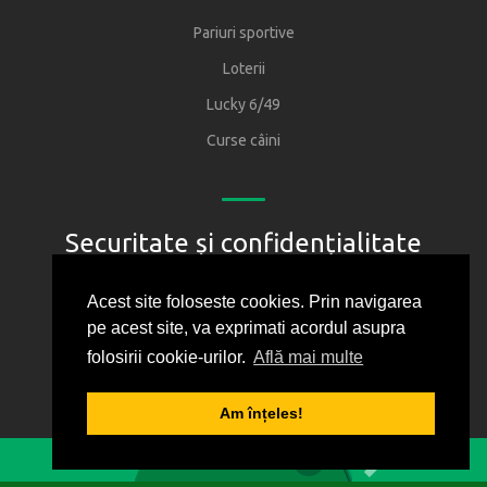
Pariuri sportive
Loterii
Lucky 6/49
Curse câini
Securitate și confidențialitate
Regulament
Acest site foloseste cookies. Prin navigarea
pe acest site, va exprimati acordul asupra
Joacă responsabil
folosirii cookie-urilor.
Află mai multe
Oficiul National pentru Jocuri de Noroc
Protectia consumatorului
Am înțeles!
1
2
3
4
5
Politica de confidentialitate
0
BILET VIRTUAL
Cum folosim cookie-urile