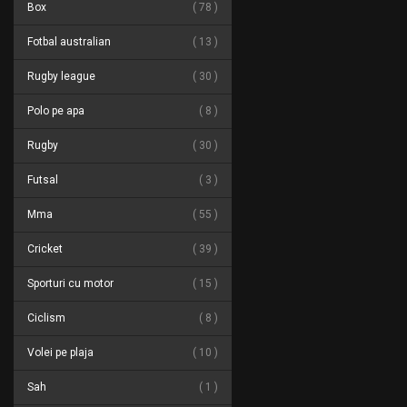
Box
78
Fotbal australian
13
Rugby league
30
Polo pe apa
8
Rugby
30
Futsal
3
Mma
55
Cricket
39
Sporturi cu motor
15
Ciclism
8
Volei pe plaja
10
Sah
1