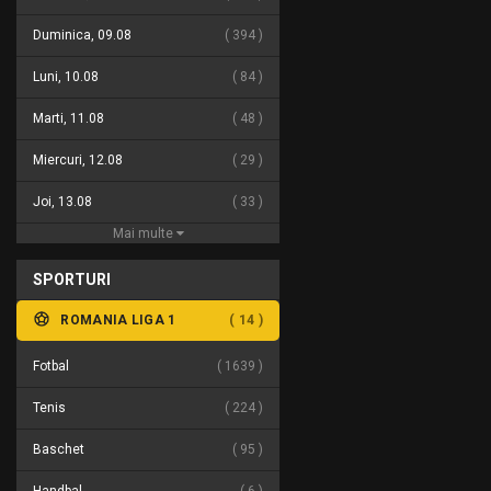
Duminica, 09.08
394
Luni, 10.08
84
Marti, 11.08
48
Miercuri, 12.08
29
Joi, 13.08
33
Mai multe
SPORTURI
ROMANIA LIGA 1
14
Fotbal
1639
Tenis
224
Baschet
95