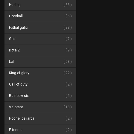
Hurling
33
Floorball
5
Fotbal galic
38
Golf
7
Dota 2
9
Lol
58
King of glory
22
Call of duty
2
Rainbow six
5
Valorant
18
Hochei pe iarba
2
E-tennis
2