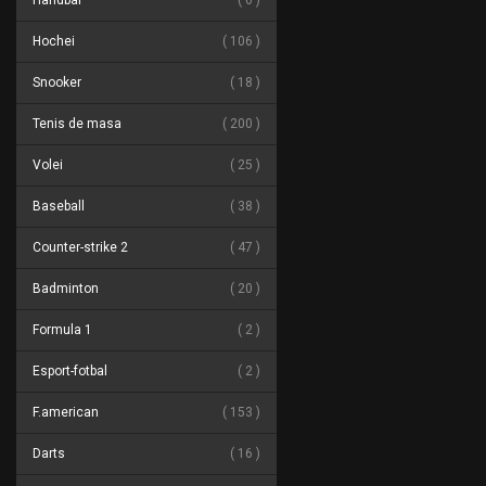
Handbal
6
Hochei
106
Snooker
18
Tenis de masa
200
Volei
25
Baseball
38
Counter-strike 2
47
Badminton
20
Formula 1
2
Esport-fotbal
2
F.american
153
Darts
16