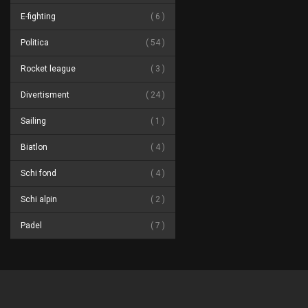
E-fighting
6
Politica
54
Rocket league
3
Divertisment
24
Sailing
1
Biatlon
4
Schi fond
4
Schi alpin
2
Padel
7