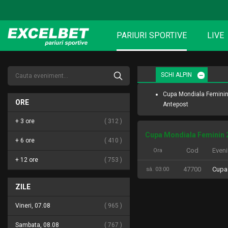
PARIURI SPORTIVE
LIVE
SCHI ALPIN
Cupa Mondiala Femini
ORE
Antepost
+ 3 ore
312
Cupa Mondiala Feminin 
+ 6 ore
410
Cod
Even
Ora
+ 12 ore
753
47700
Cupa
sâ. 03:00
ZILE
Vineri, 07.08
965
Sambata, 08.08
767