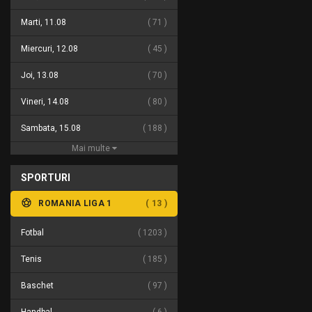
Marti, 11.08
71
Miercuri, 12.08
45
Joi, 13.08
70
Vineri, 14.08
80
Sambata, 15.08
188
Mai multe
SPORTURI
ROMANIA LIGA 1
13
Fotbal
1203
Tenis
185
Baschet
97