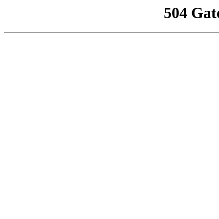
504 Gat