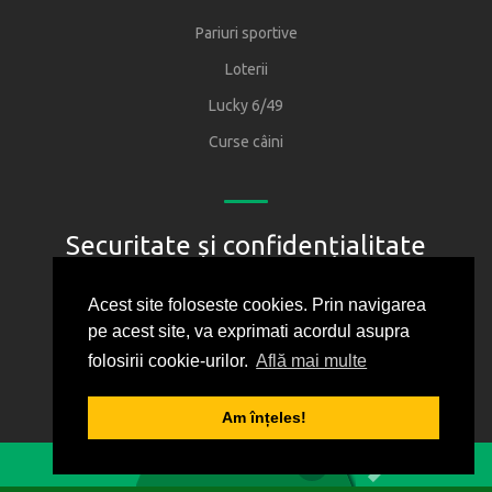
Pariuri sportive
Loterii
Lucky 6/49
Curse câini
Securitate și confidențialitate
Regulament
Acest site foloseste cookies. Prin navigarea
pe acest site, va exprimati acordul asupra
Joacă responsabil
folosirii cookie-urilor.
Află mai multe
Oficiul National pentru Jocuri de Noroc
Protectia consumatorului
Am înțeles!
1
2
3
4
5
Politica de confidentialitate
0
BILET VIRTUAL
Cum folosim cookie-urile