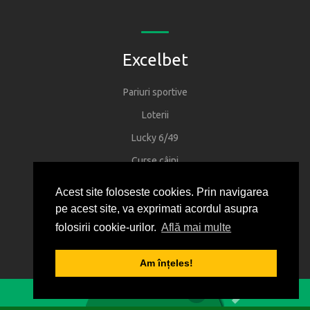
Excelbet
Pariuri sportive
Loterii
Lucky 6/49
Curse câini
Acest site foloseste cookies. Prin navigarea
pe acest site, va exprimati acordul asupra
Securitate și confidențialitate
folosirii cookie-urilor.
Află mai multe
Regulament
Am înțeles!
1
2
3
4
5
Joacă responsabil
0
BILET VIRTUAL
Oficiul National pentru Jocuri de Noroc