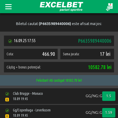
Biletul cautat
(P6635989440006)
este afisat mai jos:
P6635989440006
16.09.25 17:55
466.90
17 lei
Cota:
Suma jucata:
10582.78 lei
Câștig + bonus potenţial:
Felicitari! Ati castigat 10582.78 lei!
Club Brugge - Monaco
GG/NG::GG
1.5
18.09 19:45
B
Gg/Copenhaga - Leverkusen
GG/NG::GG
1.59
18.09 19:45
B