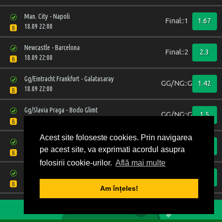
Man. City - Napoli
Final::1
1.67
18.09 22:00
B
Newcastle - Barcelona
Final::2
2.3
18.09 22:00
B
Gg/Eintracht Frankfurt - Galatasaray
GG/NG::GG
1.42
18.09 22:00
B
Gg/Slavia Praga - Bodo Glimt
GG/NG::GG
1.5
17.09 19:45
B
Acest site foloseste cookies. Prin navigarea
Ajax - Inter Milano
Final::2
1.85
pe acest site, va exprimati acordul asupra
17.09 22:00
B
folosirii cookie-urilor.
Află mai multe
Psg - Atalanta
Final::1
1.45
17.09 22:00
B
Am înțeles!
1
2
3
4
5
Liverpool - Atl. Madrid
Final::1
1.51
0
BILET VIRTUAL
17.09 22:00
B